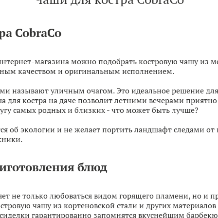
ра CobraCo
интернет-магазина можно подобрать костровую чашу из ме
енным качеством и оригинальным исполнением.
ми называют уличным очагом. Это идеальное решение для
а для костра на даче позволит летними вечерами приятно
угу самых родных и близких - что может быть лучше?
ится об экологии и не желает портить ландшафт следами о
кники.
риготовления блюд
яет не только любоваться видом горящего пламени, но и 
тровую чашу из кортеновской стали и других материалов л
осиделки гарантированно запомнятся вкуснейшим барбек