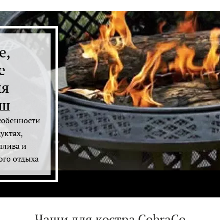
е,
е
ля
аш
собенности
уктах,
плива и
ого отдыха
Чаши для костра CobraCo