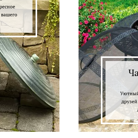
ресное
 вашего
Ча
Уютный
друзей